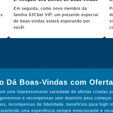
Em seguida, como novo membro da
P
as
família 63Cbet VIP, um presente especial
d
de boas-vindas estará esperando por
v
você!
c
o Dá Boas-Vindas com Oferta
m uma impressionante variedade de ofertas criadas pa
s generosos e recompensas sem depósito para começar.
is, recompensas de fidelidade, benefícios para high ro
, garantindo uma experiência sempre emocionante e re