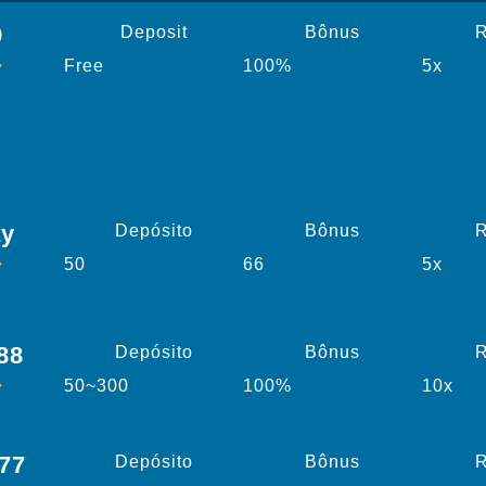
9
Deposit
Bônus
R
Free
100%
5x
ay
Depósito
Bônus
R
50
66
5x
88
Depósito
Bônus
R
50~300
100%
10x
77
Depósito
Bônus
R