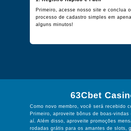
Primeiro, acesse nosso site e conclua o
processo de cadastro simples em apen
alguns minutos!
63Cbet Casin
Como novo membro, você será recebido co
Primeiro, aproveite bônus de boas-vinda
aí. Além disso, aproveite promoções mensa
rodadas grátis para os amantes de slots