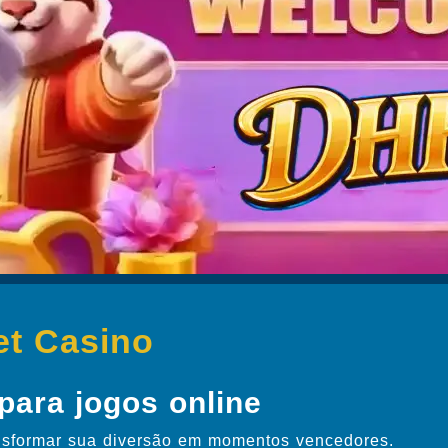
et Casino
 para jogos online
nsformar sua diversão em momentos vencedores.