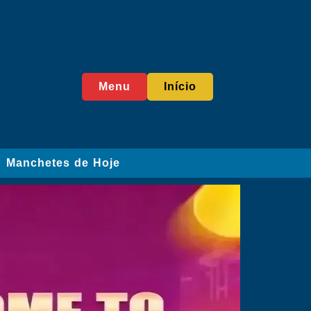
Menu
Início
Manchetes de Hoje