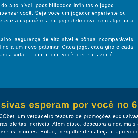
 alto nível, possibilidades infinitas e jogos
mpensar você. Seja você um jogador experiente ou
rece a experiência de jogo definitiva, com algo para
sino, segurança de alto nível e bônus incomparáveis,
line a um novo patamar. Cada jogo, cada giro e cada
m a vida — tudo o que você precisa fazer é
usivas esperam por você no 
3Cbet, um verdadeiro tesouro de promoções exclusivas
as ofertas incríveis. Além disso, descubra ainda mais
ensas maiores. Então, mergulhe de cabeça e aproveite