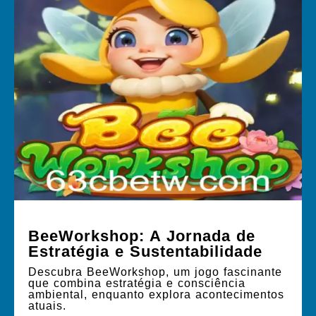
BeeWorkshop: A Jornada de
Estratégia e Sustentabilidade
Descubra BeeWorkshop, um jogo fascinante
que combina estratégia e consciência
ambiental, enquanto explora acontecimentos
atuais.