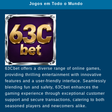
Jogos em Todo o Mundo
63Cbet offers a diverse range of online games,
providing thrilling entertainment with innovative
features and a user-friendly interface. Seamlessly
blending fun and safety, 63Cbet enhances the
gaming experience through exceptional customer
support and secure transactions, catering to both
seasoned players and newcomers alike.