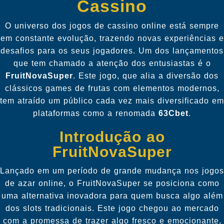
Cassino
O universo dos jogos de cassino online está sempre
em constante evolução, trazendo novas experiências e
desafios para os seus jogadores. Um dos lançamentos
que tem chamado a atenção dos entusiastas é o
FruitNovaSuper
. Este jogo, que alia a diversão dos
clássicos games de frutas com elementos modernos,
tem atraído um público cada vez mais diversificado em
plataformas como a renomada
63Cbet
.
Introdução ao
FruitNovaSuper
Lançado em um período de grande mudança nos jogos
de azar online, o FruitNovaSuper se posiciona como
uma alternativa inovadora para quem busca algo além
dos slots tradicionais. Este jogo chegou ao mercado
com a promessa de trazer algo fresco e emocionante,