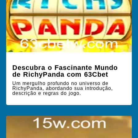
Descubra o Fascinante Mundo
de RichyPanda com 63Cbet
Um mergulho profundo no universo de
RichyPanda, abordando sua introdução,
descrição e regras do jogo.