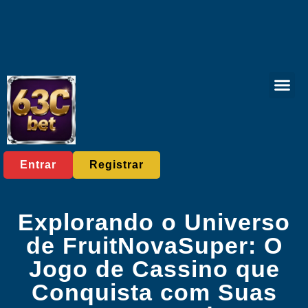
Jogos de pesc
Cassino ao v
Jogos de bingo
Manchetes de 
Entrar
Registrar
Explorando o Universo
de FruitNovaSuper: O
Jogo de Cassino que
Conquista com Suas