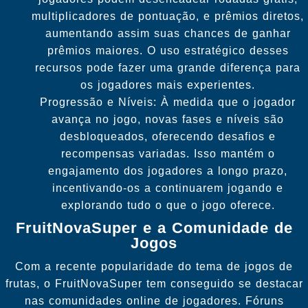
multiplicadores de pontuação, e prêmios diretos,
aumentando assim suas chances de ganhar
prêmios maiores. O uso estratégico desses
recursos pode fazer uma grande diferença para
os jogadores mais experientes.
Progressão e Níveis: À medida que o jogador
avança no jogo, novas fases e níveis são
desbloqueados, oferecendo desafios e
recompensas variadas. Isso mantém o
engajamento dos jogadores a longo prazo,
incentivando-os a continuarem jogando e
explorando tudo o que o jogo oferece.
FruitNovaSuper e a Comunidade de
Jogos
Com a recente popularidade do tema de jogos de
frutas, o FruitNovaSuper tem conseguido se destacar
nas comunidades online de jogadores. Fóruns