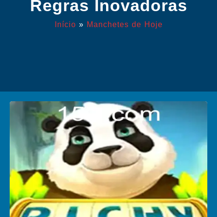
Regras Inovadoras
Início
»
Manchetes de Hoje