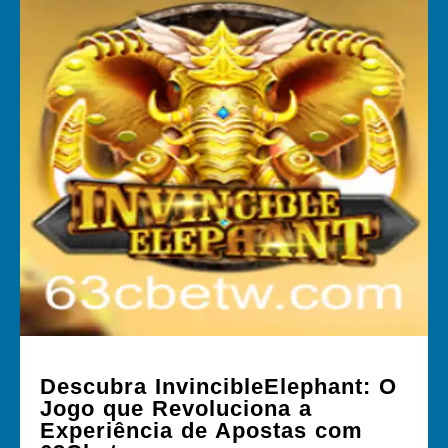
Descubra InvincibleElephant: O
Jogo que Revoluciona a
Experiência de Apostas com