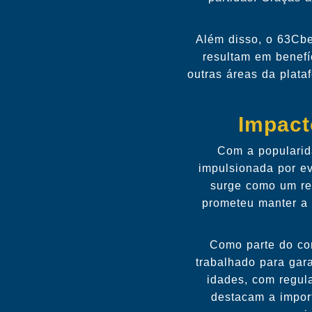
Além disso, o 63Cbe
resultam em benefí
outras áreas da plata
Impact
Com a popularid
impulsionada por e
surge como um re
prometeu manter a 
Como parte do co
trabalhado para gar
idades, com regul
destacam a impor