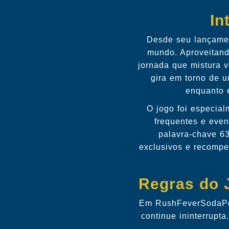
In
Desde seu lançame
mundo. Aproveitand
jornada que mistura v
gira em torno de u
enquanto e
O jogo foi especial
frequentes e eve
palavra-chave 63
exclusivos e recompe
Regras do
Em RushFeverSodaPop,
continue ininterrupt