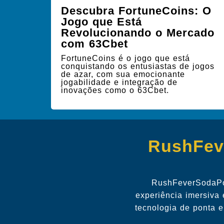
Descubra FortuneCoins: O
Jogo que Está
Revolucionando o Mercado
com 63Cbet
FortuneCoins é o jogo que está
conquistando os entusiastas de jogos
de azar, com sua emocionante
jogabilidade e integração de
inovações como o 63Cbet.
RushFev
RushFeverSodaPop
experiência imersiva
tecnologia de ponta 