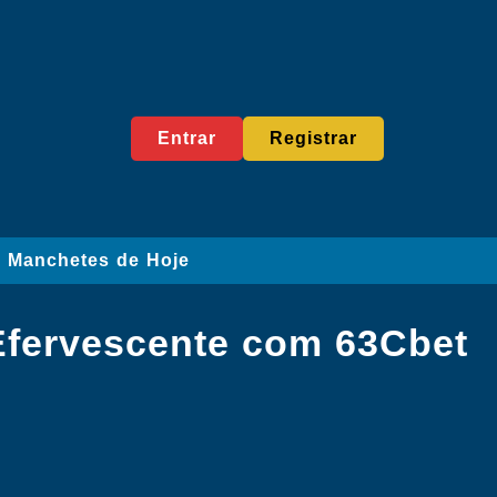
Entrar
Registrar
Manchetes de Hoje
Efervescente com 63Cbet