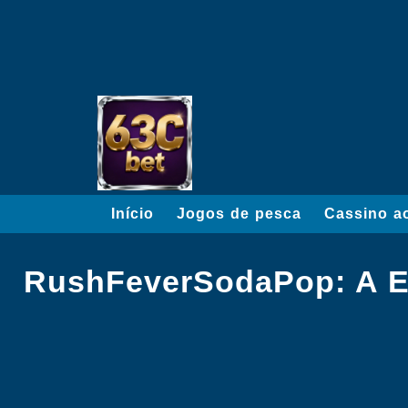
Início
Jogos de pesca
Cassino a
RushFeverSodaPop: A Ex