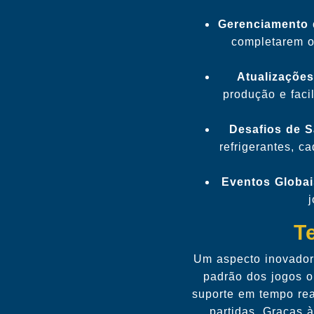
Gerenciamento
completarem o
Atualizações
produção e faci
Desafios de S
refrigerantes, 
Eventos Globai
T
Um aspecto inovador
padrão dos jogos o
suporte em tempo rea
partidas. Graças 