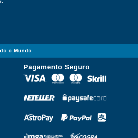
s.
Todo o Mundo
Pagamento Seguro