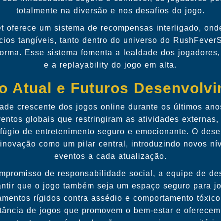
totalmente na diversão e nos desafios do jogo.
t oferece um sistema de recompensas interligado, ond
cios tangíveis, tanto dentro do universo do RushFev
forma. Esse sistema fomenta a lealdade dos jogadores
e a replayability do jogo em alta.
o Atual e Futuros Desenvolv
ade crescente dos jogos online durante os últimos ano
ventos globais que restringiram as atividades externa
fúgio de entretenimento seguro e emocionante. O dese
inovação como um pilar central, introduzindo novos ní
eventos a cada atualização.
mpromisso de responsabilidade social, a equipe de de
antir que o jogo também seja um espaço seguro para j
amentos rígidos contra assédio e comportamento tóxico
tância de jogos que promovem o bem-estar e oferecem