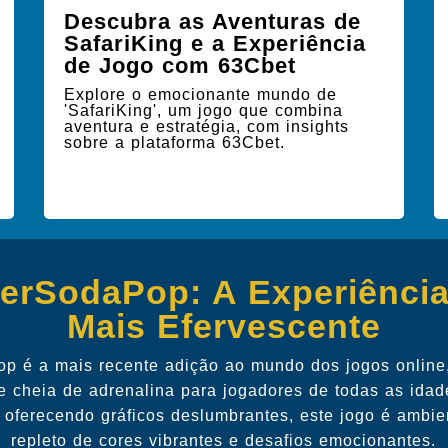
Descubra as Aventuras de
SafariKing e a Experiência
de Jogo com 63Cbet
Explore o emocionante mundo de
'SafariKing', um jogo que combina
aventura e estratégia, com insights
sobre a plataforma 63Cbet.
erSodaPop: A Experiência
Mais Efervescente
 é a mais recente adição ao mundo dos jogos onlin
 e cheia de adrenalina para jogadores de todas as ida
e oferecendo gráficos deslumbrantes, este jogo é ambi
repleto de cores vibrantes e desafios emocionantes.