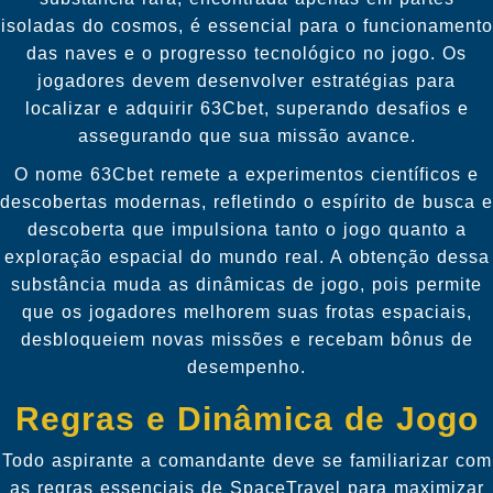
isoladas do cosmos, é essencial para o funcionamento
das naves e o progresso tecnológico no jogo. Os
jogadores devem desenvolver estratégias para
localizar e adquirir 63Cbet, superando desafios e
assegurando que sua missão avance.
O nome 63Cbet remete a experimentos científicos e
descobertas modernas, refletindo o espírito de busca e
descoberta que impulsiona tanto o jogo quanto a
exploração espacial do mundo real. A obtenção dessa
substância muda as dinâmicas de jogo, pois permite
que os jogadores melhorem suas frotas espaciais,
desbloqueiem novas missões e recebam bônus de
desempenho.
Regras e Dinâmica de Jogo
Todo aspirante a comandante deve se familiarizar com
as regras essenciais de SpaceTravel para maximizar