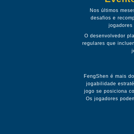
Nos últimos mese
desafios e recom
jogadores 
O desenvolvedor pl
regulares que inclue
FengShen é mais do 
jogabilidade estra
jogo se posiciona c
Os jogadores podem