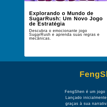
Explorando o Mundo de
SugarRush: Um Novo Jogo
de Estratégia
Descubra o emocionante jogo
SugarRush e aprenda suas regras e
mecânicas.
FengS
FengShen é um jogo q
Lançado inicialmente
graças à sua narrati