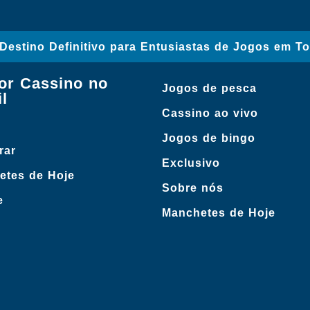
Destino Definitivo para Entusiastas de Jogos em 
or Cassino no
Jogos de pesca
l
Cassino ao vivo
Jogos de bingo
rar
Exclusivo
etes de Hoje
Sobre nós
e
Manchetes de Hoje