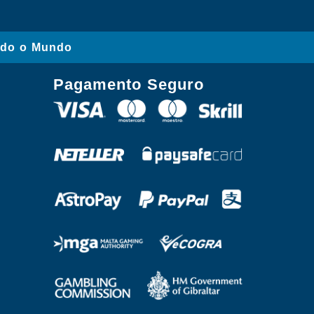
Todo o Mundo
Pagamento Seguro