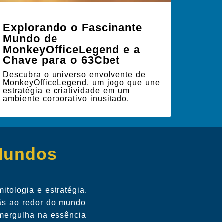
Explorando o Fascinante
Mundo de
MonkeyOfficeLegend e a
Chave para o 63Cbet
Descubra o universo envolvente de
MonkeyOfficeLegend, um jogo que une
estratégia e criatividade em um
ambiente corporativo inusitado.
Mundos
tologia e estratégia.
fãs ao redor do mundo
 mergulha na essência